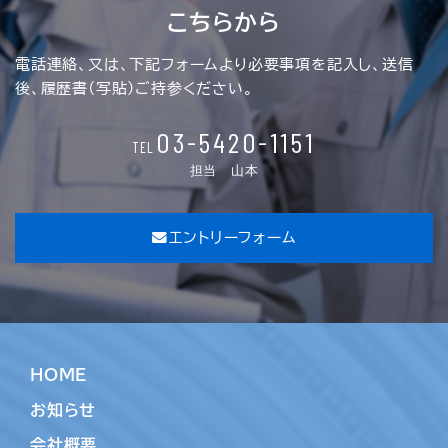
こちらから
電話連絡、又は、下記フォームより必要事項を記入し、送信
後、履歴書(写貼)ご持参ください。
03-5420-1151
TEL
担当 山本
エントリーフォーム
HOME
お知らせ
会社概要